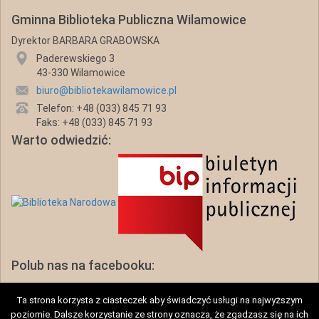
Gminna Biblioteka Publiczna Wilamowice
Dyrektor BARBARA GRABOWSKA
Paderewskiego 3
43-330 Wilamowice
biuro@bibliotekawilamowice.pl
Telefon: +48 (033) 845 71 93
Faks: +48 (033) 845 71 93
Warto odwiedzić:
Polub nas na facebooku:
Ta strona korzysta z ciasteczek aby świadczyć usługi na najwyższym
poziomie. Dalsze korzystanie ze strony oznacza, że zgadzasz się na ich