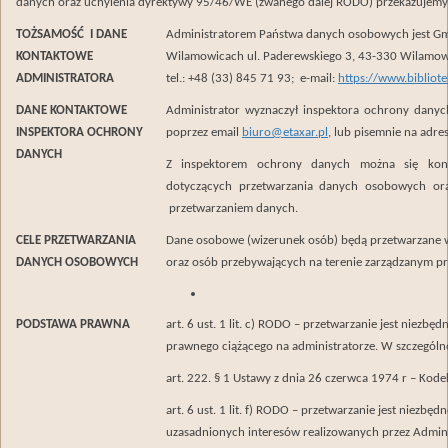
danych oraz uchylenia dyrektywy 95/46/WE (zwanego dalej RODO) przekazujemy
TOŻSAMOŚĆ I DANE
Administratorem Państwa danych osobowych jest Gmi
KONTAKTOWE
Wilamowicach ul. Paderewskiego 3, 43-330 Wilamow
ADMINISTRATORA
tel.: +48 (33) 845 71 93; e-mail:
https://www.bibliot
DANE KONTAKTOWE
Administrator wyznaczył inspektora ochrony danyc
INSPEKTORA OCHRONY
poprzez email
biuro@etaxar.pl
, lub pisemnie na adre
DANYCH
Z inspektorem ochrony danych można się kon
dotyczących przetwarzania danych osobowych ora
przetwarzaniem danych.
CELE PRZETWARZANIA
Dane osobowe (wizerunek osób) będą przetwarzane w
DANYCH OSOBOWYCH
oraz osób przebywających na terenie zarządzanym pr
PODSTAWA PRAWNA
art. 6 ust. 1 lit. c) RODO – przetwarzanie jest niezb
prawnego ciążącego na administratorze. W szczególno
art. 222. § 1 Ustawy z dnia 26 czerwca 1974 r – Kode
art. 6 ust. 1 lit. f) RODO – przetwarzanie jest niezb
uzasadnionych interesów realizowanych przez Admini