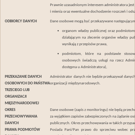
Prawnie uzasadnionym interesem administratora jest
i mienia oraz ewentualne dochodzenie roszczeń i o
ODBIORCY DANYCH
Dane osobowe mogą być przekazywane następujący
organom władzy publicznej oraz podmiotom
działającym na zlecenie organów władzy publ
wynikają z przepisów prawa,
podmiotom, które na podstawie stoso
osobowych świadczą usługi na rzecz Admini
dostępna u Administratora),
PRZEKAZANIE DANYCH
Administrator danych nie będzie przekazywał danyc
OSOBOWYCH DO PAŃSTWA
organizacji międzynarodowych.
TRZECIEGO LUB
ORGANIZACJI
MIĘDZYNARODOWEJ
OKRES
Dane osobowe (zapis z monitoringu) nie będą przech
PRZECHOWYWANIA
za wyjątkiem zapisów zabezpieczonych na żądanie osó
DANYCH
publicznych. Okres przechowywania w takich przypad
PRAWA PODMIOTÓW
Posiada Pani/Pan prawo do sprzeciwu wobec prz