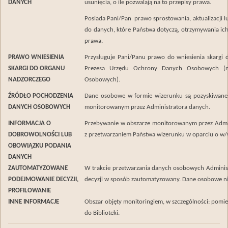
DANYCH
usunięcia, o ile pozwalają na to przepisy prawa.
Posiada Pani/Pan prawo sprostowania, aktualizacji l
do danych, które Państwa dotyczą, otrzymywania ich 
prawa.
PRAWO WNIESIENIA
Przysługuje Pani/Panu prawo do wniesienia skargi
SKARGI DO ORGANU
Prezesa Urzędu Ochrony Danych Osobowych (
NADZORCZEGO
Osobowych).
ŹRÓDŁO POCHODZENIA
Dane osobowe w formie wizerunku są pozyskiwane 
DANYCH OSOBOWYCH
monitorowanym przez Administratora danych.
INFORMACJA O
Przebywanie w obszarze monitorowanym przez Admin
DOBROWOLNOŚCI LUB
z przetwarzaniem Państwa wizerunku w oparciu o w
OBOWIĄZKU PODANIA
DANYCH
ZAUTOMATYZOWANE
W trakcie przetwarzania danych osobowych Adminis
PODEJMOWANIE DECYZJI,
decyzji w sposób zautomatyzowany. Dane osobowe n
PROFILOWANIE
INNE INFORMACJE
Obszar objęty monitoringiem, w szczególności: pomi
do Biblioteki.